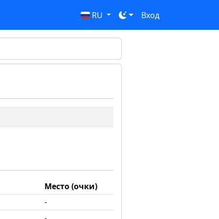
RU
Вход
Место (очки)
-
-