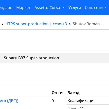
ендарь
Маркет
Assetto Corsa
Услуги
Соц. сети
HTRS super-production | сезон 3
Shutov Roman
Subaru BRZ Super-production
Очки
Заезд
Квалификация
га (ДВС))
0
Гонка #1