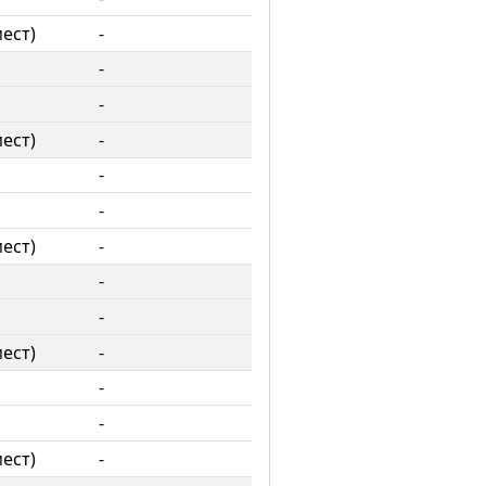
мест)
-
-
-
мест)
-
-
-
мест)
-
-
-
мест)
-
-
-
мест)
-