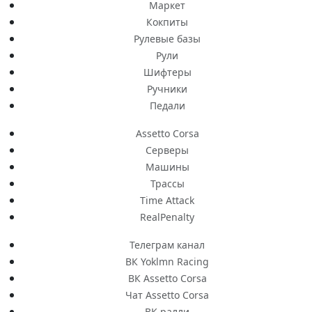
Маркет
Кокпиты
Рулевые базы
Рули
Шифтеры
Ручники
Педали
Assetto Corsa
Серверы
Машины
Трассы
Time Attack
RealPenalty
Телеграм канал
ВК Yoklmn Racing
ВК Assetto Corsa
Чат Assetto Corsa
ВК ралли