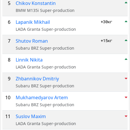
5
Chikov Konstantin
BMW M135i Super-production
6
Lapanik Mikhail
+30кг
LADA Granta Super-production
7
Shutov Roman
+15кг
Subaru BRZ Super-production
8
Linnik Nikita
LADA Granta Super-production
9
Zhbannikov Dmitriy
Subaru BRZ Super-production
10
Mukhamedyarov Artem
Subaru BRZ Super-production
11
Suslov Maxim
LADA Granta Super-production