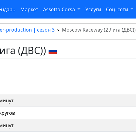
ендарь
Маркет
Assetto Corsa
Услуги
Соц. сети
er-production | сезон 3
Moscow Raceway (2 Лига (ДВС))
ига (ДВС))
 минут
кругов
 минут