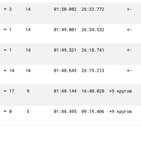
3
14
01:50.082
26:33.772
+-
1
14
01:49.001
26:34.532
+-
1
14
01:49.521
26:18.741
+-
14
14
01:48.645
26:19.213
+-
17
9
01:48.144
16:40.028
+5 кругов
0
5
01:48.495
09:19.406
+9 кругов