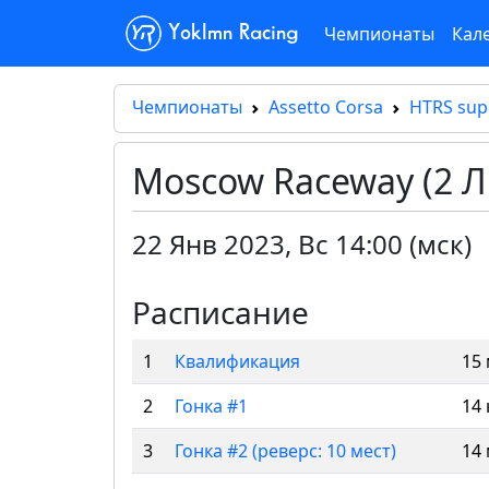
Чемпионаты
Кал
Yoklmn Racing
Чемпионаты
Assetto Corsa
HTRS sup
Moscow Raceway (2 Л
22 Янв 2023
,
Вс 14:00 (мск)
Расписание
1
Квалификация
15
2
Гонка #1
14 
3
Гонка #2 (реверс: 10 мест)
14