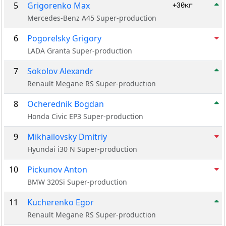
5
Grigorenko Max
+30кг
Mercedes-Benz A45 Super-production
6
Pogorelsky Grigory
LADA Granta Super-production
7
Sokolov Alexandr
Renault Megane RS Super-production
8
Ocherednik Bogdan
Honda Civic EP3 Super-production
9
Mikhailovsky Dmitriy
Hyundai i30 N Super-production
10
Pickunov Anton
BMW 320Si Super-production
11
Kucherenko Egor
Renault Megane RS Super-production