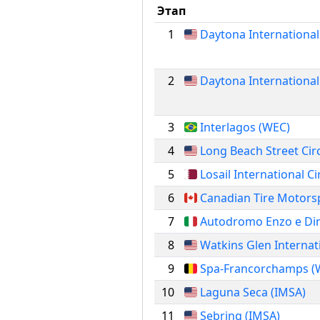
Этап
1
Daytona Internation
2
Daytona Internationa
3
Interlagos (WEC)
4
Long Beach Street Cir
5
Losail International Ci
6
Canadian Tire Motors
7
Autodromo Enzo e Din
8
Watkins Glen Internat
9
Spa-Francorchamps (
10
Laguna Seca (IMSA)
11
Sebring (IMSA)