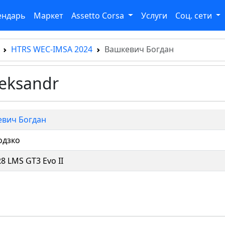
ендарь
Маркет
Assetto Corsa
Услуги
Соц. сети
HTRS WEC-IMSA 2024
Вашкевич Богдан
leksandr
вич Богдан
одзко
R8 LMS GT3 Evo II