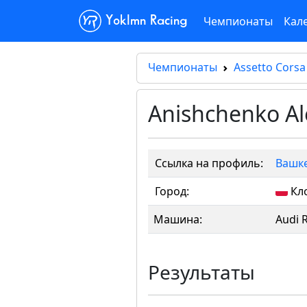
Чемпионаты
Кал
Yoklmn Racing
Чемпионаты
Assetto Corsa
Anishchenko A
Ссылка на профиль:
Вашке
Город:
Кл
Машина:
Audi 
Результаты