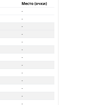
Место (очки)
-
-
-
-
-
-
-
-
-
-
-
-
-