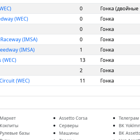
(WEC)
0
Гонка (двойные 
eedway (WEC)
0
Гонка
0
Гонка
l Raceway (IMSA)
0
Гонка
peedway (IMSA)
1
Гонка
s (WEC)
13
Гонка
2
Гонка
Circuit (WEC)
11
Гонка
Маркет
Assetto Corsa
Телеграм
Кокпиты
Серверы
ВК Yoklmn
Рулевые базы
Машины
ВК Assett