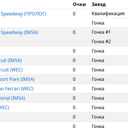
Очки
Заезд
Квалификация
al Speedway (ПРОЛОГ)
0
Гонка
Гонка #1
l Speedway (IMSA)
0
Гонка #2
0
Гонка
cuit (IMSA)
0
Гонка
rcuit (WEC)
0
Гонка
port Park (IMSA)
0
Гонка
o Ferrari (WEC)
0
Гонка
ional (IMSA)
0
Гонка
WEC)
0
Гонка
0
Гонка
0
Гонка