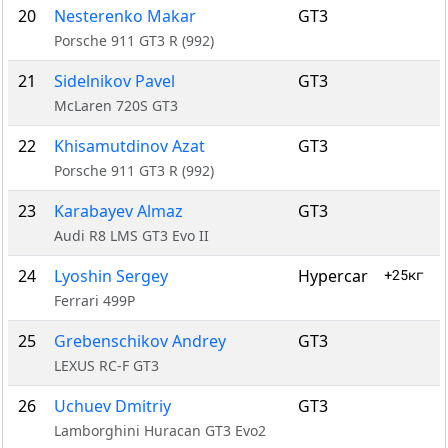
20
Nesterenko Makar
GT3
Porsche 911 GT3 R (992)
21
Sidelnikov Pavel
GT3
McLaren 720S GT3
22
Khisamutdinov Azat
GT3
Porsche 911 GT3 R (992)
23
Karabayev Almaz
GT3
Audi R8 LMS GT3 Evo II
24
Lyoshin Sergey
Hypercar
+25кг
Ferrari 499P
25
Grebenschikov Andrey
GT3
LEXUS RC-F GT3
26
Uchuev Dmitriy
GT3
Lamborghini Huracan GT3 Evo2