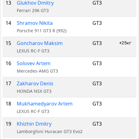
13
Glukhov Dmitry
GT3
Ferrari 296 GT3
14
Shramov Nikita
GT3
Porsche 911 GT3 R (992)
15
Goncharov Maksim
GT3
+25кг
LEXUS RC-F GT3
16
Solovev Artem
GT3
Mercedes-AMG GT3
17
Zakharov Denis
GT3
HONDA NSX GT3
18
Mukhamedyarov Artem
GT3
LEXUS RC-F GT3
19
Khizhin Dmitry
GT3
Lamborghini Huracan GT3 Evo2