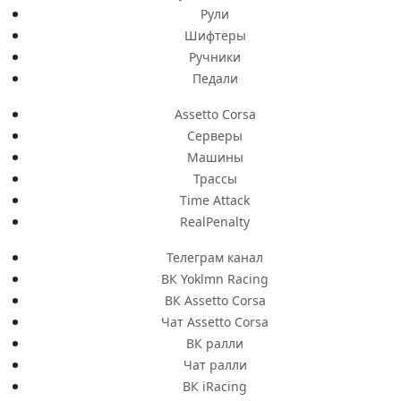
Рули
Шифтеры
Ручники
Педали
Assetto Corsa
Серверы
Машины
Трассы
Time Attack
RealPenalty
Телеграм канал
ВК Yoklmn Racing
ВК Assetto Corsa
Чат Assetto Corsa
ВК ралли
Чат ралли
ВК iRacing