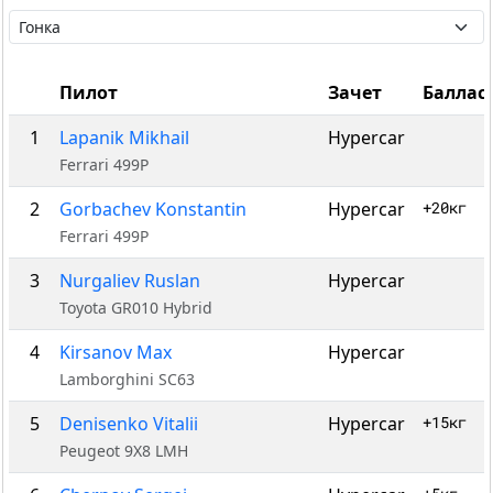
Пилот
Зачет
Баллас
1
Lapanik Mikhail
Hypercar
Ferrari 499P
2
Gorbachev Konstantin
Hypercar
+20кг
Ferrari 499P
3
Nurgaliev Ruslan
Hypercar
Toyota GR010 Hybrid
4
Kirsanov Max
Hypercar
Lamborghini SC63
5
Denisenko Vitalii
Hypercar
+15кг
Peugeot 9X8 LMH