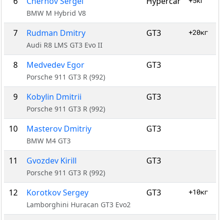
6
Chernov Sergei
Hypercar
+5кг
BMW M Hybrid V8
7
Rudman Dmitry
GT3
+20кг
Audi R8 LMS GT3 Evo II
8
Medvedev Egor
GT3
Porsche 911 GT3 R (992)
9
Kobylin Dmitrii
GT3
Porsche 911 GT3 R (992)
10
Masterov Dmitriy
GT3
BMW M4 GT3
11
Gvozdev Kirill
GT3
Porsche 911 GT3 R (992)
12
Korotkov Sergey
GT3
+10кг
Lamborghini Huracan GT3 Evo2