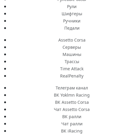
Рули
Шифтеры
Ручники
Педали
Assetto Corsa
Серверы
Машины
Трассы
Time Attack
RealPenalty
Телеграм канал
ВК Yoklmn Racing
ВК Assetto Corsa
Чат Assetto Corsa
ВК ралли
Чат ралли
ВК iRacing