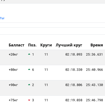
ты
Балласт
Поз.
Круги
Лучший круг
Время
+20кг
1
11
02:18.093
25:36.631
+80кг
6
11
02:18.330
25:40.966
+90кг
2
11
02:18.806
25:43.130
+75кг
3
11
02:19.038
25:46.798