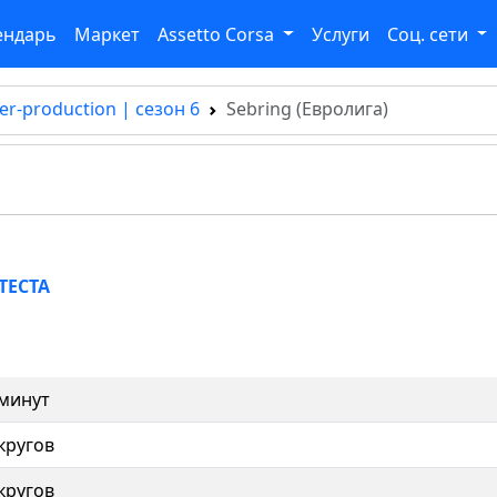
ендарь
Маркет
Assetto Corsa
Услуги
Соц. сети
er-production | сезон 6
Sebring (Евролига)
ТЕСТА
 минут
кругов
кругов