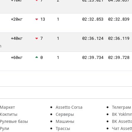
+20кг
13
1
02:32.853
02:32.839
+40кг
7
1
02:36.124
02:36.119
n
+60кг
0
1
02:39.734
02:39.728
Маркет
Assetto Corsa
Телеграм
Кокпиты
Серверы
ВК Yoklmn
Рулевые базы
Машины
ВК Assett
Рули
Трассы
Чат Asset