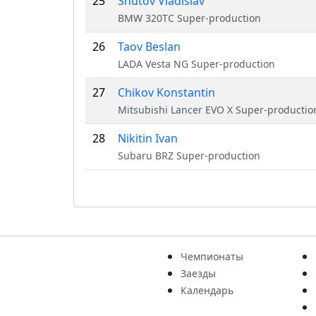
25
Shutov Vladislav
BMW 320TC Super-production
26
Taov Beslan
LADA Vesta NG Super-production
27
Chikov Konstantin
Mitsubishi Lancer EVO X Super-productio
28
Nikitin Ivan
Subaru BRZ Super-production
Чемпионаты
Заезды
Календарь