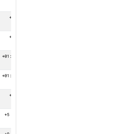
+52.276
0
+54.060
0
+01:06.134
0
+01:37.159
0
+1 круг
0
+5 кругов
0
+9 кругов
0