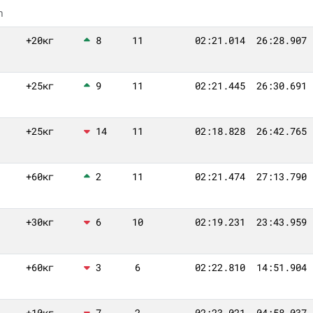
n
+20кг
8
11
02:21.014
26:28.907
+25кг
9
11
02:21.445
26:30.691
+25кг
14
11
02:18.828
26:42.765
+60кг
2
11
02:21.474
27:13.790
+30кг
6
10
02:19.231
23:43.959
+60кг
3
6
02:22.810
14:51.904
+10кг
7
2
02:23.021
04:58.037