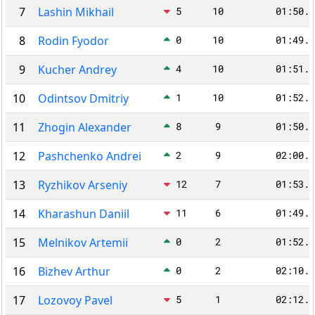
7
Lashin Mikhail
5
10
01:50.6
8
Rodin Fyodor
0
10
01:49.2
9
Kucher Andrey
4
10
01:51.4
10
Odintsov Dmitriy
1
10
01:52.3
11
Zhogin Alexander
8
9
01:50.4
12
Pashchenko Andrei
2
9
02:00.2
13
Ryzhikov Arseniy
12
7
01:53.0
14
Kharashun Daniil
11
6
01:49.7
15
Melnikov Artemii
0
2
01:52.5
16
Bizhev Arthur
0
2
02:10.7
17
Lozovoy Pavel
5
1
02:12.9