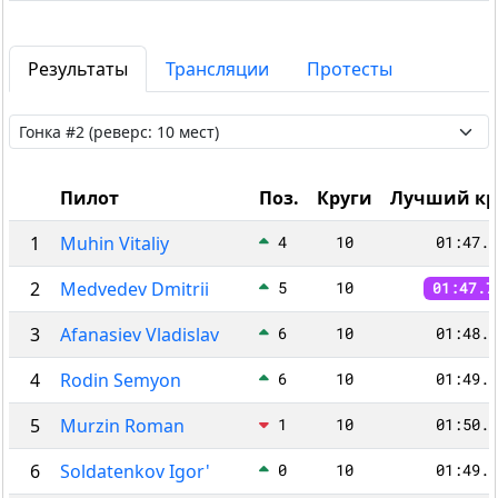
Результаты
Трансляции
Протесты
Пилот
Поз.
Круги
Лучший кр
1
Muhin Vitaliy
4
10
01:47.9
2
Medvedev Dmitrii
5
10
01:47.7
3
Afanasiev Vladislav
6
10
01:48.1
4
Rodin Semyon
6
10
01:49.4
5
Murzin Roman
1
10
01:50.2
6
Soldatenkov Igor'
0
10
01:49.8