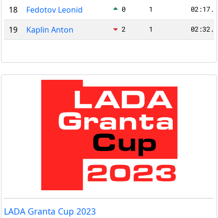
18
Fedotov Leonid
0
1
02:17.5
19
Kaplin Anton
2
1
02:32.9
LADA Granta Cup 2023