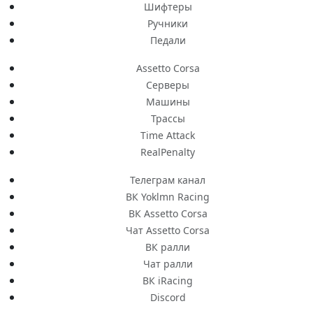
Шифтеры
Ручники
Педали
Assetto Corsa
Серверы
Машины
Трассы
Time Attack
RealPenalty
Телеграм канал
ВК Yoklmn Racing
ВК Assetto Corsa
Чат Assetto Corsa
ВК ралли
Чат ралли
ВК iRacing
Discord