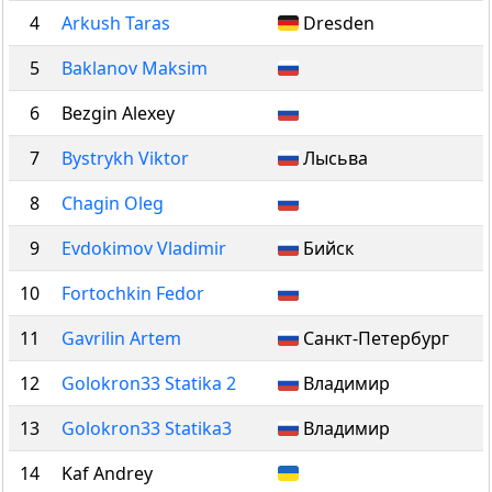
4
Arkush Taras
Dresden
5
Baklanov Maksim
6
Bezgin Alexey
7
Bystrykh Viktor
Лысьва
8
Chagin Oleg
9
Evdokimov Vladimir
Бийск
10
Fortochkin Fedor
11
Gavrilin Artem
Санкт-Петербург
12
Golokron33 Statika 2
Владимир
13
Golokron33 Statika3
Владимир
14
Kaf Andrey