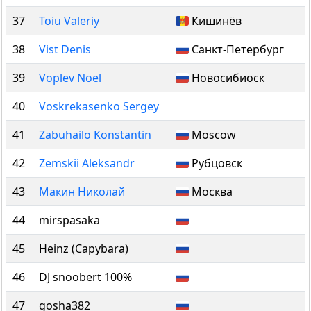
37
Toiu Valeriy
Кишинёв
38
Vist Denis
Санкт-Петербург
39
Voplev Noel
Новосибиоск
40
Voskrekasenko Sergey
41
Zabuhailo Konstantin
Moscow
42
Zemskii Aleksandr
Рубцовск
43
Макин Николай
Москва
44
mirspasaka
45
Heinz (Capybara)
46
DJ snoobert 100%
47
gosha382