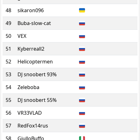
48
sikaron096
49
Buba-slow-cat
50
VEX
51
Kyberreall2
52
Helicoptermen
53
DJ snoobert 93%
54
Zeleboba
55
DJ snoobert 55%
56
VR33VLAD
57
RedFox14rus
58
GiulloBuffo