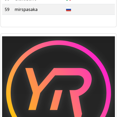
59
mirspasaka