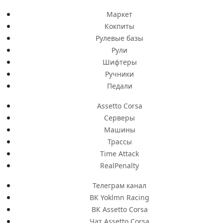
Маркет
Кокпиты
Рулевые базы
Рули
Шифтеры
Ручники
Педали
Assetto Corsa
Серверы
Машины
Трассы
Time Attack
RealPenalty
Телеграм канал
ВК Yoklmn Racing
ВК Assetto Corsa
Чат Assetto Corsa