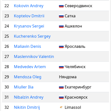
22
Kokovin Andrey
Северодвинск
23
Koptelov Dmitrii
Сатка
24
Krysanov Sergei
Ашкелон
25
Kucherenko Sergey
26
Maliavin Denis
Ярославль
27
Maslennikov Valentin
28
Medvedev Artem
Челябинск
29
Mendoza Oleg
Няндома
30
Miuller Ilia
Екатеринбург
31
Nibalzin Andrey
Красноярск
32
Nikitin Dmitrij
Limassol