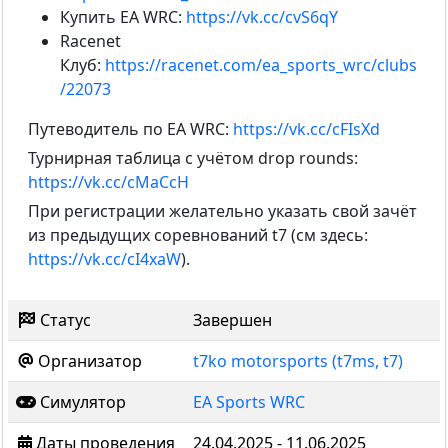
Купить EA WRC:
https://vk.cc/cvS6qY
Racenet
Клуб:
https://racenet.com/ea_sports_wrc/clubs
/22073
Путеводитель по EA WRC:
https://vk.cc/cFIsXd
Турнирная таблица с учётом drop rounds:
https://vk.cc/cMaCcH
При регистрации желательно указать свой зачёт
из предыдущих соревнований t7 (см здесь:
https://vk.cc/cI4xaW
).
Статус
Завершен
Организатор
t7ko motorsports (t7ms, t7)
Симулятор
EA Sports WRC
Даты проведения
24.04.2025 - 11.06.2025