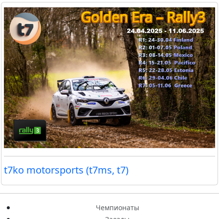
t7ko motorsports (t7ms, t7)
Чемпионаты