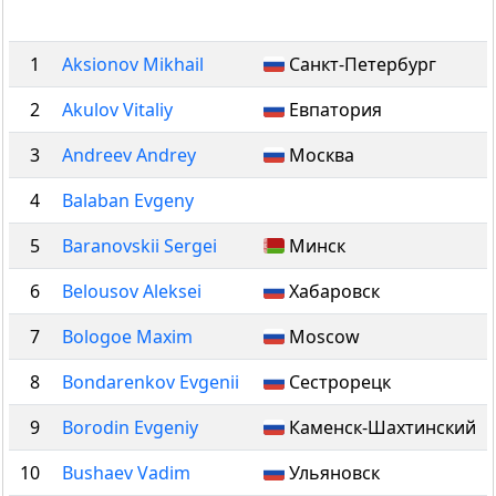
1
Aksionov Mikhail
Санкт-Петербург
2
Akulov Vitaliy
Евпатория
3
Andreev Andrey
Москва
4
Balaban Evgeny
5
Baranovskii Sergei
Минск
6
Belousov Aleksei
Хабаровск
7
Bologoe Maxim
Moscow
8
Bondarenkov Evgenii
Сестрорецк
9
Borodin Evgeniy
Каменск-Шахтинский
10
Bushaev Vadim
Ульяновск