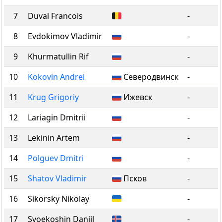
7
Duval Francois
-
8
Evdokimov Vladimir
-
9
Khurmatullin Rif
-
10
Kokovin Andrei
Северодвинск
-
11
Krug Grigoriy
Ижевск
-
12
Lariagin Dmitrii
-
13
Lekinin Artem
-
14
Polguev Dmitri
-
15
Shatov Vladimir
Псков
-
16
Sikorsky Nikolay
-
17
Svoekoshin Daniil
-