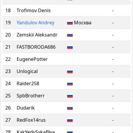
18
Trofimov Denis
-
19
Yandulov Andrey
Москва
-
20
Zemskii Aleksandr
-
21
FASTBORODA686
-
22
EugenePotter
-
23
Unlogical
-
24
Raider258
-
25
SpbBrotherr
-
26
Dudarik
-
27
RedFox14rus
-
28
KakYedySykaBlya
-