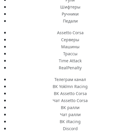
Шифтеры
Ручники
Педали
Assetto Corsa
Серверы
Машины
Трассы
Time Attack
RealPenalty
Телеграм канал
ВК Yoklmn Racing
ВК Assetto Corsa
Чат Assetto Corsa
ВК ралли
Чат ралли
ВК iRacing
Discord