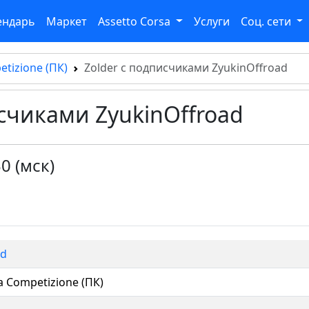
ендарь
Маркет
Assetto Corsa
Услуги
Соц. сети
etizione (ПК)
Zolder с подписчиками ZyukinOffroad
исчиками ZyukinOffroad
0 (мск)
ad
a Competizione (ПК)