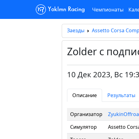
Чемпионаты
Кал
Yoklmn Racing
Заезды
Assetto Corsa Comp
Zolder с подп
10 Дек 2023
,
Вс 19:3
Описание
Результаты
Организатор
ZyukinOffro
Симулятор
Assetto Cors