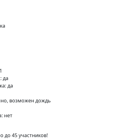
ика
1
: да
а: да
чно, возможен дождь
: нет
 до 45 участников!