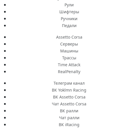
Рули
Шифтеры
Ручники
Педали
Assetto Corsa
Серверы
Машины
Трассы
Time Attack
RealPenalty
Телеграм канал
ВК Yoklmn Racing
ВК Assetto Corsa
Чат Assetto Corsa
ВК ралли
Чат ралли
ВК iRacing