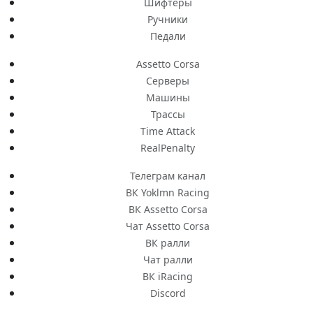
Шифтеры
Ручники
Педали
Assetto Corsa
Серверы
Машины
Трассы
Time Attack
RealPenalty
Телеграм канал
ВК Yoklmn Racing
ВК Assetto Corsa
Чат Assetto Corsa
ВК ралли
Чат ралли
ВК iRacing
Discord