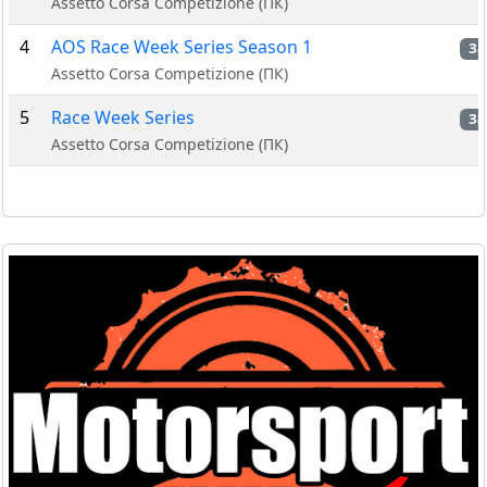
Assetto Corsa Competizione (ПК)
4
AOS Race Week Series Season 1
За
Assetto Corsa Competizione (ПК)
5
Race Week Series
За
Assetto Corsa Competizione (ПК)