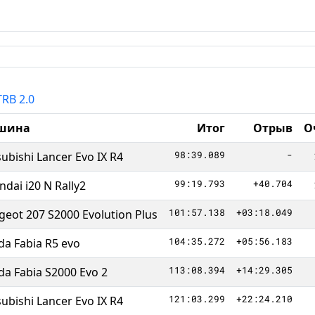
TRB 2.0
шина
Итог
Отрыв
О
98:39.089
-
ubishi Lancer Evo IX R4
99:19.793
+40.704
dai i20 N Rally2
101:57.138
+03:18.049
geot 207 S2000 Evolution Plus
104:35.272
+05:56.183
da Fabia R5 evo
113:08.394
+14:29.305
da Fabia S2000 Evo 2
121:03.299
+22:24.210
ubishi Lancer Evo IX R4