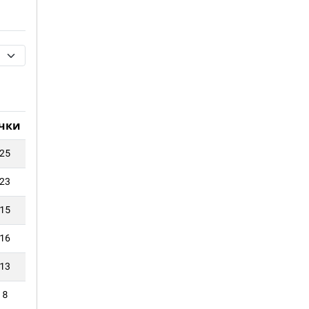
чки
25
23
15
16
13
8