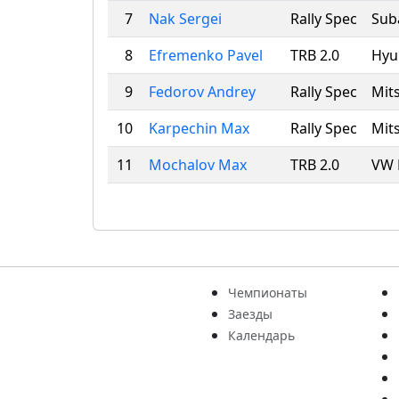
7
Nak Sergei
Rally Spec
Sub
8
Efremenko Pavel
TRB 2.0
Hyun
9
Fedorov Andrey
Rally Spec
Mits
10
Karpechin Max
Rally Spec
Mits
11
Mochalov Max
TRB 2.0
VW 
Чемпионаты
Заезды
Календарь