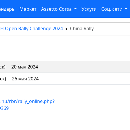
ендарь
Маркет
Assetto Corsa
Услуги
Соц. сети
H Open Rally Challenge 2024
China Rally
ск)
20 мая 2024
ск)
26 мая 2024
.hu/rbr/rally_online.php?
9369