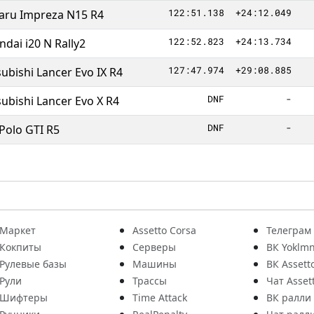
122:51.138
+24:12.049
aru Impreza N15 R4
122:52.823
+24:13.734
dai i20 N Rally2
127:47.974
+29:08.885
ubishi Lancer Evo IX R4
DNF
-
ubishi Lancer Evo X R4
DNF
-
Polo GTI R5
Маркет
Assetto Corsa
Телеграм
Кокпиты
Серверы
ВК Yoklmn
Рулевые базы
Машины
ВК Assett
Рули
Трассы
Чат Asset
Шифтеры
Time Attack
ВК ралли