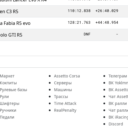
110:12.838
+26:40.029
oen C3 R5
128:21.763
+44:48.954
a Fabia R5 evo
DNF
-
olo GTI R5
Маркет
Assetto Corsa
Телеграм
Кокпиты
Серверы
ВК Yoklmn
Рулевые базы
Машины
ВК Assett
Рули
Трассы
Чат Asset
Шифтеры
Time Attack
ВК ралли
Ручники
RealPenalty
Чат ралл
Педали
ВК iRacin
Discord