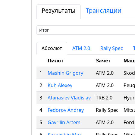
Результаты
Трансляции
Абсолют
ATM 2.0
Rally Spec
Пилот
Зачет
Маш
1
Mashin Grigory
ATM 2.0
Skod
2
Kuh Alexey
ATM 2.0
Peug
3
Afanasiev Vladislav
TRB 2.0
Hyun
4
Fedorov Andrey
Rally Spec
Mits
5
Gavrilin Artem
ATM 2.0
Ford
6
Karpechin Max
Rally Spec
Mits