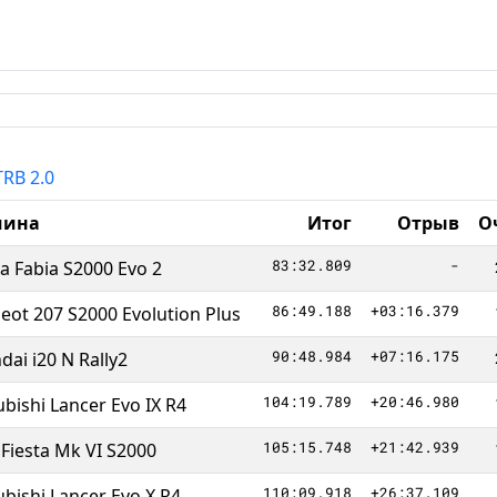
TRB 2.0
ина
Итог
Отрыв
О
83:32.809
-
a Fabia S2000 Evo 2
86:49.188
+03:16.379
eot 207 S2000 Evolution Plus
90:48.984
+07:16.175
dai i20 N Rally2
104:19.789
+20:46.980
ubishi Lancer Evo IX R4
105:15.748
+21:42.939
 Fiesta Mk VI S2000
110:09.918
+26:37.109
ubishi Lancer Evo X R4