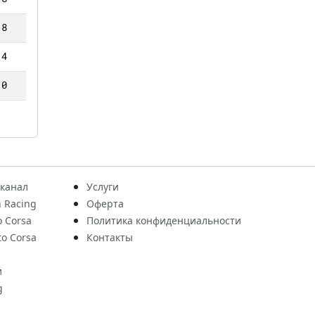
8
4
0
 канал
Услуги
 Racing
Оферта
o Corsa
Политика конфиденциальности
to Corsa
Контакты
и
g