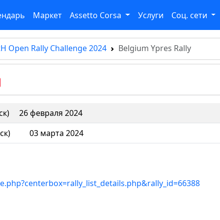
ендарь
Маркет
Assetto Corsa
Услуги
Соц. сети
H Open Rally Challenge 2024
Belgium Ypres Rally
ск)
26 февраля 2024
ск)
03 марта 2024
ne.php?centerbox=rally_list_details.php&rally_id=66388