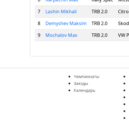
7
Lashin Mikhail
TRB 2.0
Citr
8
Demyshev Maksim
TRB 2.0
Skod
9
Mochalov Max
TRB 2.0
VW P
Чемпионаты
Заезды
Календарь