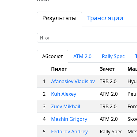
Результаты
Трансляции
Абсолют
ATM 2.0
Rally Spec
Пилот
Зачет
Ма
1
Afanasiev Vladislav
TRB 2.0
Hyun
2
Kuh Alexey
ATM 2.0
Peu
3
Zuev Mikhail
TRB 2.0
Ford
4
Mashin Grigory
ATM 2.0
Sko
5
Fedorov Andrey
Rally Spec
Mits