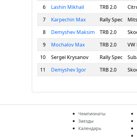
6
Lashin Mikhail
TRB 2.0
Cit
7
Karpechin Max
Rally Spec
Mits
8
Demyshev Maksim
TRB 2.0
Sko
9
Mochalov Max
TRB 2.0
VW 
10
Sergei Krysanov
Rally Spec
Sub
11
Demyshev Igor
TRB 2.0
Sko
Чемпионаты
Заезды
Календарь