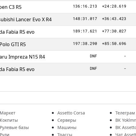
136:16.213
+24:28.619
roen C3 R5
148:31.017
+36:43.423
ubishi Lancer Evo X R4
189:17.621
+77:30.027
da Fabia R5 evo
197:38.290
+85:50.696
Polo GTI R5
DNF
-
aru Impreza N15 R4
DNF
-
da Fabia R5 evo
Маркет
Assetto Corsa
Телеграм
Кокпиты
Серверы
ВК Yoklmn
Рулевые базы
Машины
ВК Assett
Рули
Трассы
Чат Asset