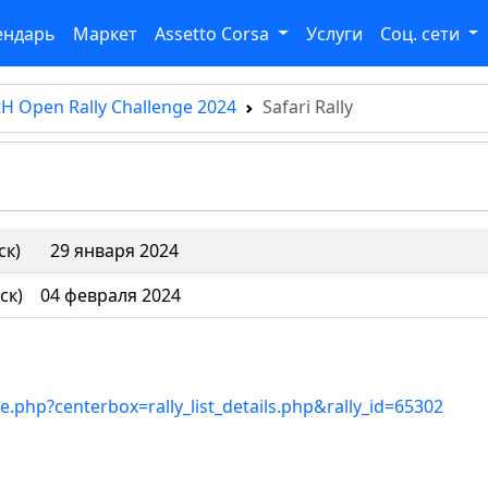
ендарь
Маркет
Assetto Corsa
Услуги
Соц. сети
H Open Rally Challenge 2024
Safari Rally
ск)
29 января 2024
ск)
04 февраля 2024
ne.php?centerbox=rally_list_details.php&rally_id=65302