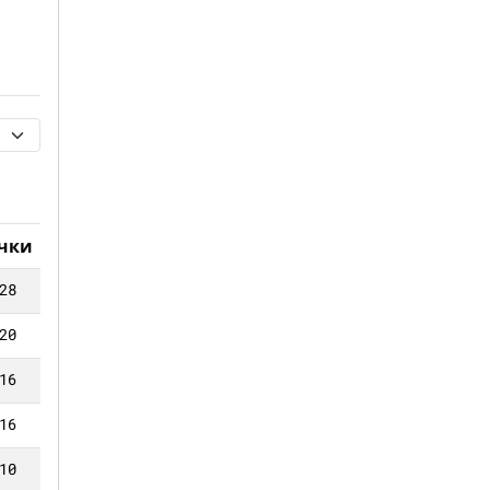
чки
28
20
16
16
10