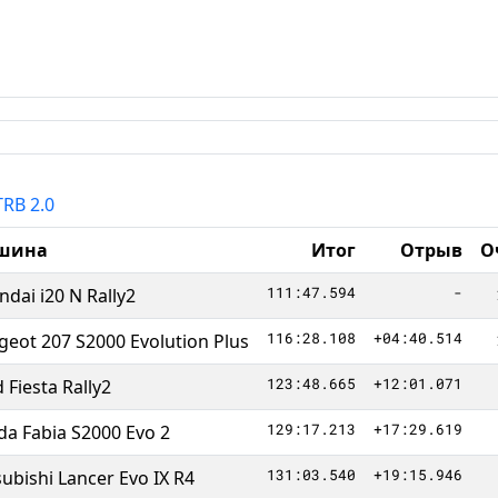
TRB 2.0
шина
Итог
Отрыв
О
111:47.594
-
dai i20 N Rally2
116:28.108
+04:40.514
geot 207 S2000 Evolution Plus
123:48.665
+12:01.071
 Fiesta Rally2
129:17.213
+17:29.619
da Fabia S2000 Evo 2
131:03.540
+19:15.946
ubishi Lancer Evo IX R4