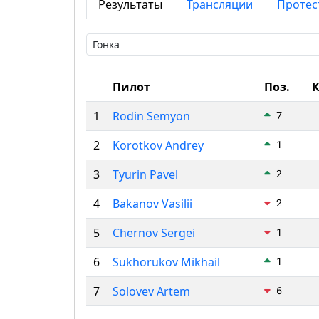
Результаты
Трансляции
Протес
Пилот
Поз.
К
1
Rodin Semyon
7
2
Korotkov Andrey
1
3
Tyurin Pavel
2
4
Bakanov Vasilii
2
5
Chernov Sergei
1
6
Sukhorukov Mikhail
1
7
Solovev Artem
6