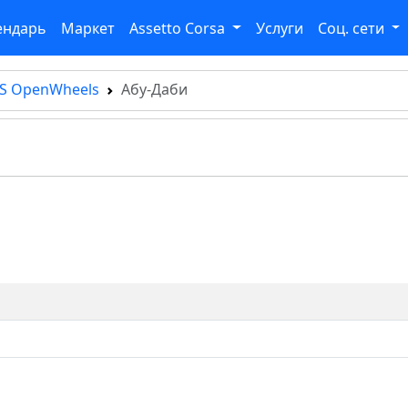
ендарь
Маркет
Assetto Corsa
Услуги
Соц. сети
S OpenWheels
Абу-Даби