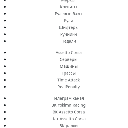
Кокпиты
Рулевые базы
Рули
Шифтеры
Ручники
Педали
Assetto Corsa
Серверы
Машины
Трассы
Time Attack
RealPenalty
Телеграм канал
ВК Yoklmn Racing
ВК Assetto Corsa
Чат Assetto Corsa
ВК ралли