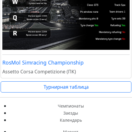
RosMol Simracing Championship
Assetto Corsa Competizione (ПК)
Турнирная таблица
Чемпионаты
Заезды
Календарь
Маркет