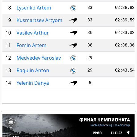
8
Lysenko Artem
33
02:38.820
9
Kusmartsev Artyom
33
02:39.592
10
Vasilev Arthur
30
02:33.025
11
Fomin Artem
30
02:38.367
12
Medvedev Yaroslav
29
-
13
Ragulin Anton
29
02:43.547
14
Yelenin Danya
5
-