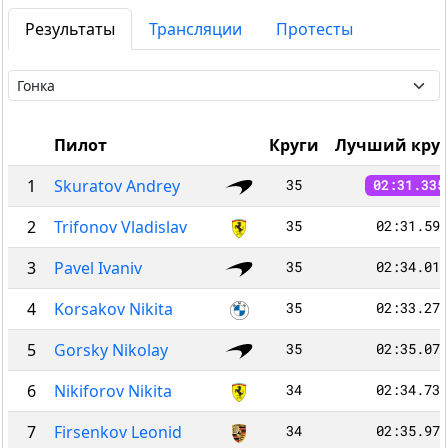
Результаты
Трансляции
Протесты
Пилот
Круги
Лучший круг
1
Skuratov Andrey
35
02:31.335
2
Trifonov Vladislav
35
02:31.592
3
Pavel Ivaniv
35
02:34.015
4
Korsakov Nikita
35
02:33.275
5
Gorsky Nikolay
35
02:35.077
6
Nikiforov Nikita
34
02:34.730
7
Firsenkov Leonid
34
02:35.972