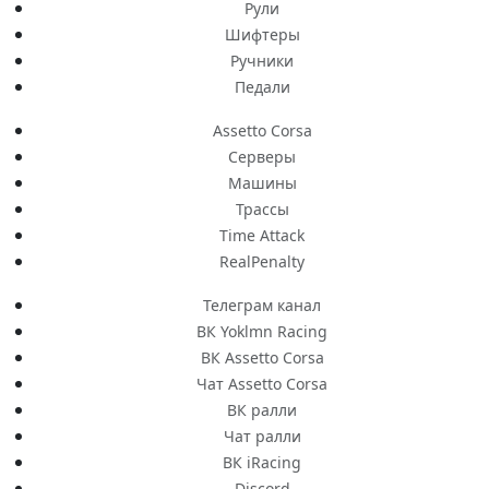
Рули
Шифтеры
Ручники
Педали
Assetto Corsa
Серверы
Машины
Трассы
Time Attack
RealPenalty
Телеграм канал
ВК Yoklmn Racing
ВК Assetto Corsa
Чат Assetto Corsa
ВК ралли
Чат ралли
ВК iRacing
Discord