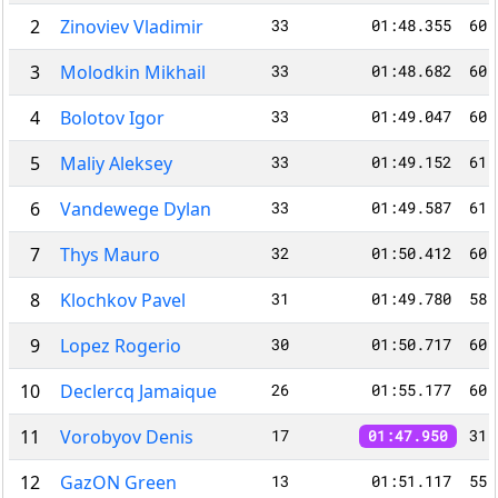
2
Zinoviev Vladimir
33
01:48.355
60:
3
Molodkin Mikhail
33
01:48.682
60:
4
Bolotov Igor
33
01:49.047
60:
5
Maliy Aleksey
33
01:49.152
61:
6
Vandewege Dylan
33
01:49.587
61:
7
Thys Mauro
32
01:50.412
60:
8
Klochkov Pavel
31
01:49.780
58:
9
Lopez Rogerio
30
01:50.717
60:
10
Declercq Jamaique
26
01:55.177
60:
11
Vorobyov Denis
17
31:
01:47.950
12
GazON Green
13
01:51.117
55: