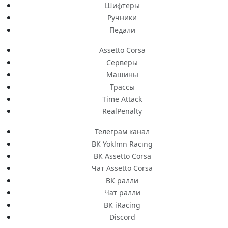
Шифтеры
Ручники
Педали
Assetto Corsa
Серверы
Машины
Трассы
Time Attack
RealPenalty
Телеграм канал
ВК Yoklmn Racing
ВК Assetto Corsa
Чат Assetto Corsa
ВК ралли
Чат ралли
ВК iRacing
Discord