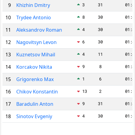
9
Khizhin Dmitry
3
31
01:4
10
Trydee Antonio
8
30
01:4
11
Aleksandrov Roman
4
30
01:4
12
Nagovitsyn Levon
6
30
01:4
13
Kuznetsov Mihail
4
11
01:4
14
Korcakov Nikita
9
8
01:4
15
Grigorenko Max
1
6
01:4
16
Chikov Konstantin
13
2
01:5
17
Baradulin Anton
9
31
01:4
18
Sinotov Evgeniy
4
30
01:4