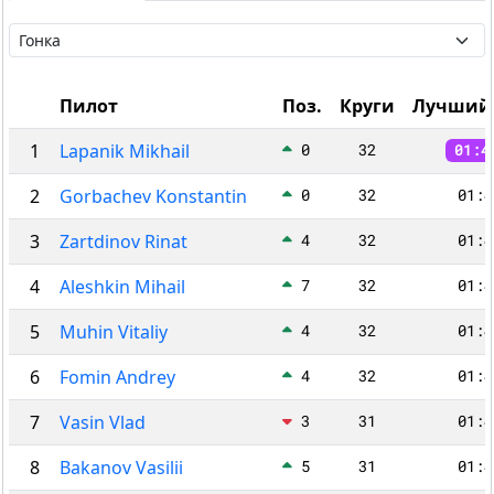
Пилот
Поз.
Круги
Лучший 
1
Lapanik Mikhail
0
32
01:4
2
Gorbachev Konstantin
0
32
01:4
3
Zartdinov Rinat
4
32
01:4
4
Aleshkin Mihail
7
32
01:4
5
Muhin Vitaliy
4
32
01:4
6
Fomin Andrey
4
32
01:4
7
Vasin Vlad
3
31
01:4
8
Bakanov Vasilii
5
31
01:4