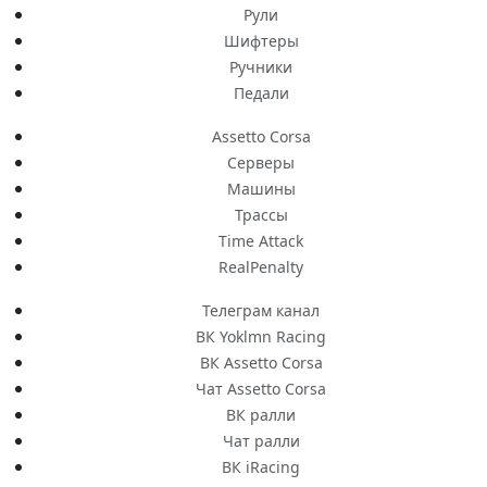
Рули
Шифтеры
Ручники
Педали
Assetto Corsa
Серверы
Машины
Трассы
Time Attack
RealPenalty
Телеграм канал
ВК Yoklmn Racing
ВК Assetto Corsa
Чат Assetto Corsa
ВК ралли
Чат ралли
ВК iRacing