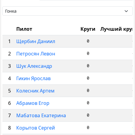
Пилот
Круги
Лучший круг
1
Щербин Даниил
0
-
2
Петросян Левон
0
-
3
Шук Александр
0
-
4
Гикин Ярослав
0
-
5
Колесник Артем
0
-
6
Абрамов Егор
0
-
7
Мабатова Екатерина
0
-
8
Корытов Сергей
0
-