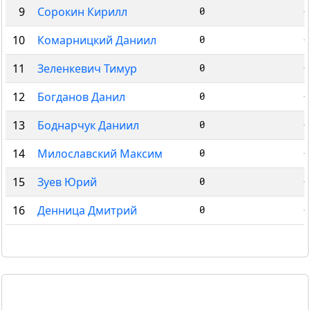
9
Сорокин Кирилл
0
-
10
Комарницкий Даниил
0
-
11
Зеленкевич Тимур
0
-
12
Богданов Данил
0
-
13
Боднарчук Даниил
0
-
14
Милославский Максим
0
-
15
Зуев Юрий
0
-
16
Денница Дмитрий
0
-