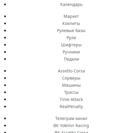
Календарь
Маркет
Кокпиты
Рулевые базы
Рули
Шифтеры
Ручники
Педали
Assetto Corsa
Серверы
Машины
Трассы
Time Attack
RealPenalty
Телеграм канал
ВК Yoklmn Racing
ВК Assetto Corsa