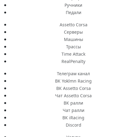
Ручники
Педали
Assetto Corsa
Серверы
Машины
Трассы
Time Attack
RealPenalty
Телеграм канал
ВК Yoklmn Racing
ВК Assetto Corsa
Чат Assetto Corsa
ВК ралли
Чат ралли
ВК iRacing
Discord