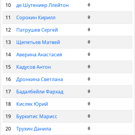
10
де Шутениер Ллейтон
0
11
Сорокин Кирилл
0
12
Патрушев Сергей
0
13
Щепетьев Матвей
0
14
Аверина Анастасия
0
15
Кадусов Антон
0
16
Дронкина Светлана
0
17
Бадалбейли Фархад
0
18
Кисляк Юрий
0
19
Буркитис Марисс
0
20
Трухин Данила
0