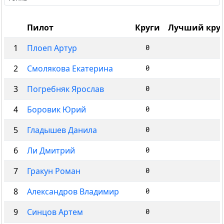
Пилот
Круги
Лучший кру
1
Плоеп Артур
0
2
Смолякова Екатерина
0
3
Погребняк Ярослав
0
4
Боровик Юрий
0
5
Гладышев Данила
0
6
Ли Дмитрий
0
7
Гракун Роман
0
8
Александров Владимир
0
9
Синцов Артем
0