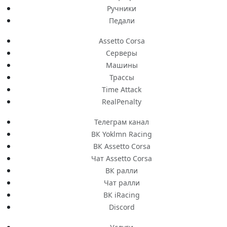
Ручники
Педали
Assetto Corsa
Серверы
Машины
Трассы
Time Attack
RealPenalty
Телеграм канал
ВК Yoklmn Racing
ВК Assetto Corsa
Чат Assetto Corsa
ВК ралли
Чат ралли
ВК iRacing
Discord