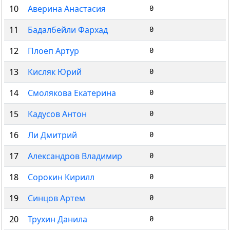
10
Аверина Анастасия
0
11
Бадалбейли Фархад
0
12
Плоеп Артур
0
13
Кисляк Юрий
0
14
Смолякова Екатерина
0
15
Кадусов Антон
0
16
Ли Дмитрий
0
17
Александров Владимир
0
18
Сорокин Кирилл
0
19
Синцов Артем
0
20
Трухин Данила
0