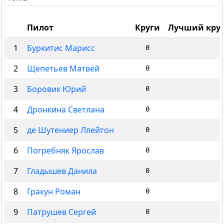
Пилот
Круги
Лучший кру
1
Буркитис Марисс
0
2
Щепетьев Матвей
0
3
Боровик Юрий
0
4
Дронкина Светлана
0
5
де Шутениер Ллейтон
0
6
Погребняк Ярослав
0
7
Гладышев Данила
0
8
Гракун Роман
0
9
Патрушев Сергей
0