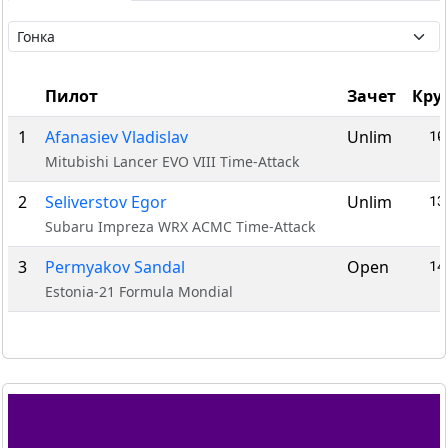
Пилот
Зачет
Кру
1
Afanasiev Vladislav
Unlim
10
Mitubishi Lancer EVO VIII Time-Attack
2
Seliverstov Egor
Unlim
13
Subaru Impreza WRX ACMC Time-Attack
3
Permyakov Sandal
Open
14
Estonia-21 Formula Mondial