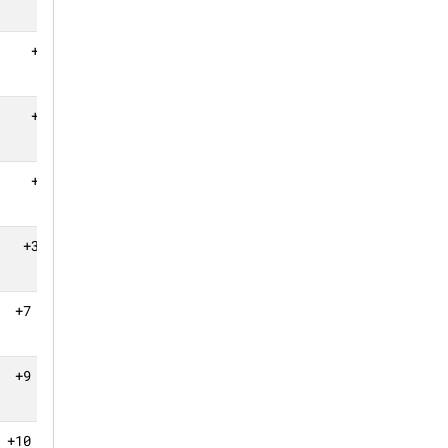
+1 круг
4
+1 круг
3
+1 круг
2
+3 круга
1
+7 кругов
0
+9 кругов
0
+10 кругов
0