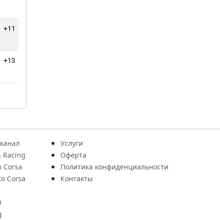
+11 кругов
0
+13 кругов
0
 канал
Услуги
 Racing
Оферта
o Corsa
Политика конфиденциальности
to Corsa
Контакты
и
g