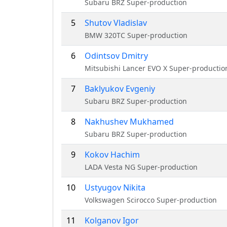
Subaru BRZ Super-production
5
Shutov Vladislav
BMW 320TC Super-production
6
Odintsov Dmitry
Mitsubishi Lancer EVO X Super-productio
7
Baklyukov Evgeniy
Subaru BRZ Super-production
8
Nakhushev Mukhamed
Subaru BRZ Super-production
9
Kokov Hachim
LADA Vesta NG Super-production
10
Ustyugov Nikita
Volkswagen Scirocco Super-production
11
Kolganov Igor