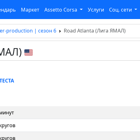
ендарь
Маркет
Assetto Corsa
Услуги
Соц. сети
er-production | сезон 6
Road Atlanta (Лига ЯМАЛ)
ЯМАЛ)
ТЕСТА
 минут
кругов
кругов