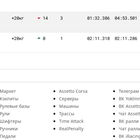
+20кг
14
3
01:32.386
04:53.501
+20кг
0
1
02:11.318
02:11.286
Маркет
Assetto Corsa
Телеграм
Кокпиты
Серверы
ВК Yoklmn
Рулевые базы
Машины
ВК Assett
Рули
Трассы
Чат Asset
Шифтеры
Time Attack
ВК ралли
Ручники
RealPenalty
Чат ралл
Педали
ВК iRacin