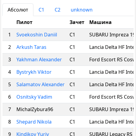
Абсолют
C1
C2
unknown
Пилот
Зачет
Машина
1
Svoekoshin Daniil
C1
SUBARU Impreza 19
2
Arkush Taras
C1
Lancia Delta HF Inte
3
Yakhman Alexander
C1
Ford Escort RS Cos
4
Bystrykh Viktor
C1
Lancia Delta HF Inte
5
Salamatov Alexander
C1
Lancia Delta HF Inte
6
Osnitsky Vadim
C1
Ford Escort RS Cos
7
MichalZybura96
C1
SUBARU Impreza 19
8
Shepard Nikola
C1
Lancia Delta HF Inte
9
Kindikov Yuriy
C1
SUBARU Legacy RS