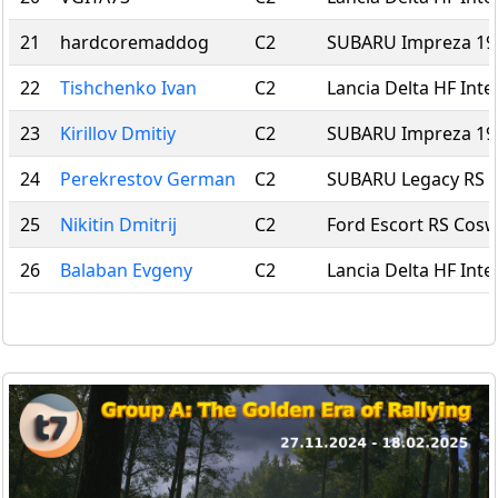
21
hardcoremaddog
C2
SUBARU Impreza 19
22
Tishchenko Ivan
C2
Lancia Delta HF Inte
23
Kirillov Dmitiy
C2
SUBARU Impreza 19
24
Perekrestov German
C2
SUBARU Legacy RS
25
Nikitin Dmitrij
C2
Ford Escort RS Cos
26
Balaban Evgeny
C2
Lancia Delta HF Inte