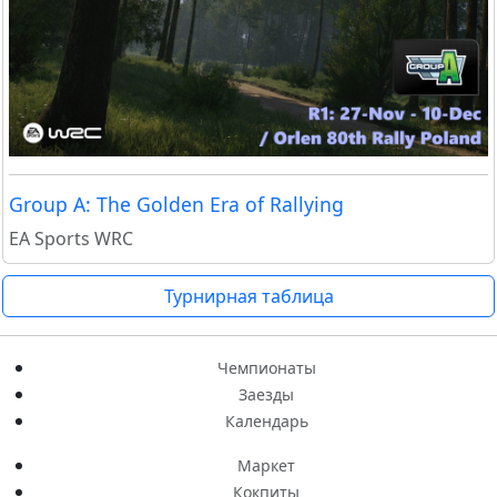
Group A: The Golden Era of Rallying
EA Sports WRC
Турнирная таблица
Чемпионаты
Заезды
Календарь
Маркет
Кокпиты