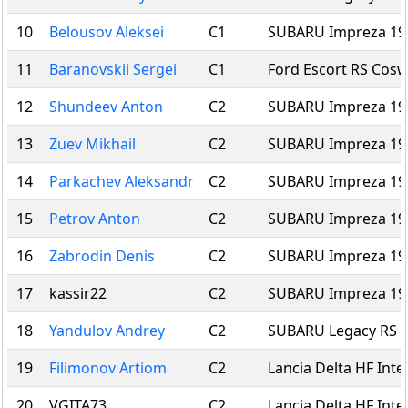
10
Belousov Aleksei
C1
SUBARU Impreza 19
11
Baranovskii Sergei
C1
Ford Escort RS Cos
12
Shundeev Anton
C2
SUBARU Impreza 19
13
Zuev Mikhail
C2
SUBARU Impreza 19
14
Parkachev Aleksandr
C2
SUBARU Impreza 19
15
Petrov Anton
C2
SUBARU Impreza 19
16
Zabrodin Denis
C2
SUBARU Impreza 19
17
kassir22
C2
SUBARU Impreza 19
18
Yandulov Andrey
C2
SUBARU Legacy RS
19
Filimonov Artiom
C2
Lancia Delta HF Inte
20
VGITA73
C2
Lancia Delta HF Inte