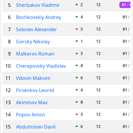
5
Sherbakov Vladimir
2
12
01:1
6
Bochkovskiy Andrey
4
12
01:1
7
Solovev Alexander
3
12
01:1
8
Gorsky Nikolay
1
12
01:1
9
Malkerov Roman
3
12
01:1
10
Cherepovsky Vladislav
8
12
01:1
11
Vdovin Maksim
6
12
01:1
12
Firsenkov Leonid
4
12
01:1
13
Akimtsov Max
0
12
01:1
14
Popov Anton
3
12
01:1
15
Abdulminev Danil
6
12
01:1