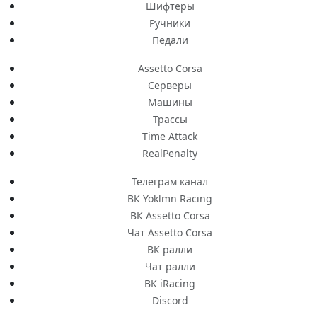
Шифтеры
Ручники
Педали
Assetto Corsa
Серверы
Машины
Трассы
Time Attack
RealPenalty
Телеграм канал
ВК Yoklmn Racing
ВК Assetto Corsa
Чат Assetto Corsa
ВК ралли
Чат ралли
ВК iRacing
Discord