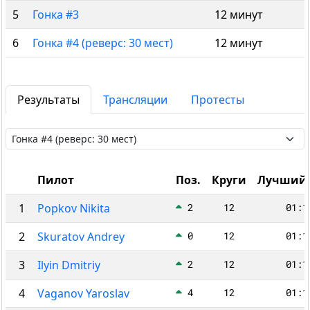
5
Гонка #3
12 минут
6
Гонка #4 (реверс: 30 мест)
12 минут
Результаты
Трансляции
Протесты
Пилот
Поз.
Круги
Лучший 
1
Popkov Nikita
2
12
01:1
2
Skuratov Andrey
0
12
01:1
3
Ilyin Dmitriy
2
12
01:1
4
Vaganov Yaroslav
4
12
01:1