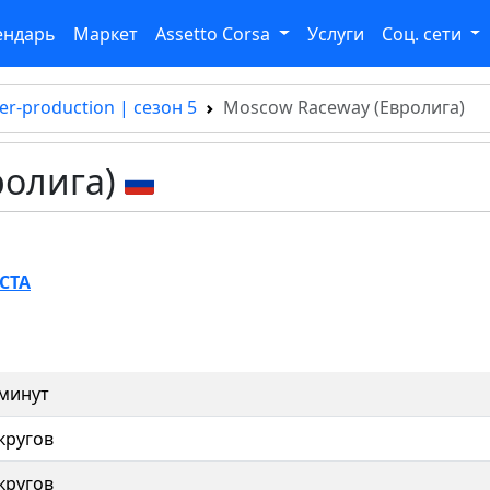
ендарь
Маркет
Assetto Corsa
Услуги
Соц. сети
er-production | сезон 5
Moscow Raceway (Евролига)
ролига)
СТА
 минут
кругов
кругов