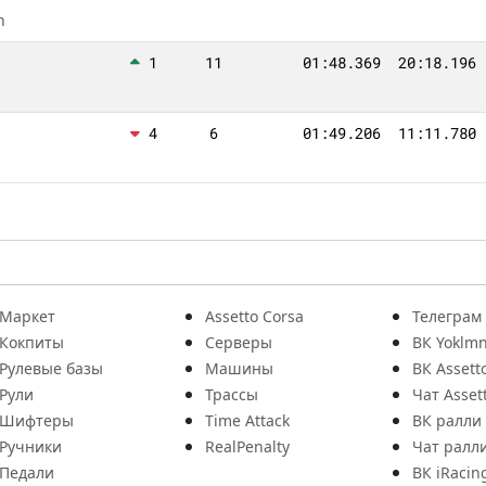
n
1
11
01:48.369
20:18.196
4
6
01:49.206
11:11.780
Маркет
Assetto Corsa
Телеграм
Кокпиты
Серверы
ВК Yoklmn
Рулевые базы
Машины
ВК Assett
Рули
Трассы
Чат Asset
Шифтеры
Time Attack
ВК ралли
Ручники
RealPenalty
Чат ралл
Педали
ВК iRacin