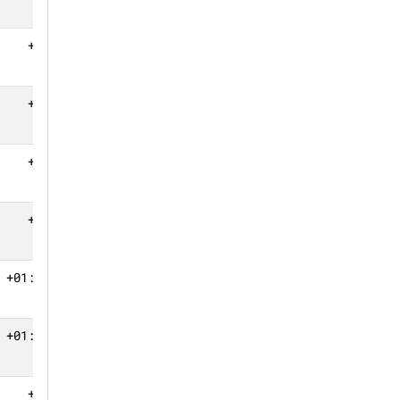
+37.717
4
+52.915
3
+53.247
2
+55.707
1
+01:00.228
0
+01:38.491
0
+1 круг
0