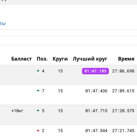
ты
Балласт
Поз.
Круги
Лучший круг
Время
4
15
27:06.698
01:47.183
7
15
01:47.436
27:09.615
+10кг
5
15
01:47.715
27:20.579
2
15
01:47.544
27:21.745