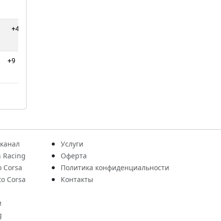
+4 круга
0
+9 кругов
0
 канал
Услуги
 Racing
Оферта
o Corsa
Политика конфиденциальности
to Corsa
Контакты
и
g