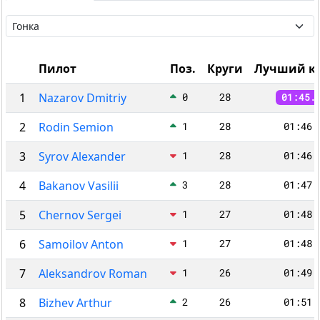
Пилот
Поз.
Круги
Лучший к
1
Nazarov Dmitriy
0
28
01:45.
2
Rodin Semion
1
28
01:46.
3
Syrov Alexander
1
28
01:46.
4
Bakanov Vasilii
3
28
01:47.
5
Chernov Sergei
1
27
01:48.
6
Samoilov Anton
1
27
01:48.
7
Aleksandrov Roman
1
26
01:49.
8
Bizhev Arthur
2
26
01:51.