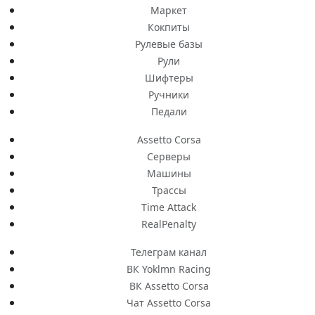
Маркет
Кокпиты
Рулевые базы
Рули
Шифтеры
Ручники
Педали
Assetto Corsa
Серверы
Машины
Трассы
Time Attack
RealPenalty
Телеграм канал
ВК Yoklmn Racing
ВК Assetto Corsa
Чат Assetto Corsa