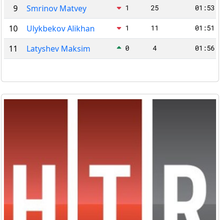
9
Smrinov Matvey
1
25
01:53.
10
Ulykbekov Alikhan
1
11
01:51.
11
Latyshev Maksim
0
4
01:56.