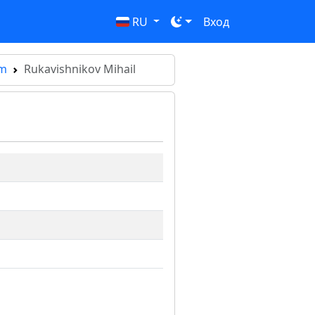
RU
Вход
0m
Rukavishnikov Mihail