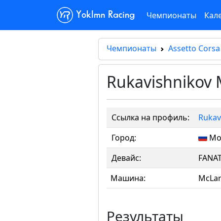
Чемпионаты
Кал
Yoklmn Racing
Чемпионаты
Assetto Corsa
Rukavishnikov 
Ссылка на профиль:
Rukav
Город:
Мо
Девайс:
FANA
Машина:
McLar
Результаты