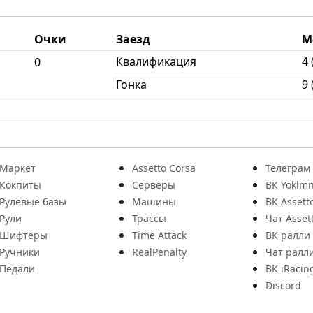
Очки
Заезд
М
Квалификация
4 
0
Гонка
9 
Маркет
Assetto Corsa
Телеграм
Кокпиты
Серверы
ВК Yoklmn
Рулевые базы
Машины
ВК Assett
Рули
Трассы
Чат Asset
Шифтеры
Time Attack
ВК ралли
Ручники
RealPenalty
Чат ралл
Педали
ВК iRacin
Discord