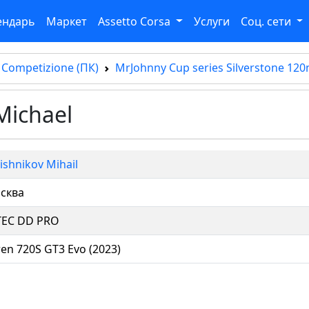
ендарь
Маркет
Assetto Corsa
Услуги
Соц. сети
 Competizione (ПК)
MrJohnny Cup series Silverstone 12
Michael
ishnikov Mihail
сква
TEC DD PRO
en 720S GT3 Evo (2023)