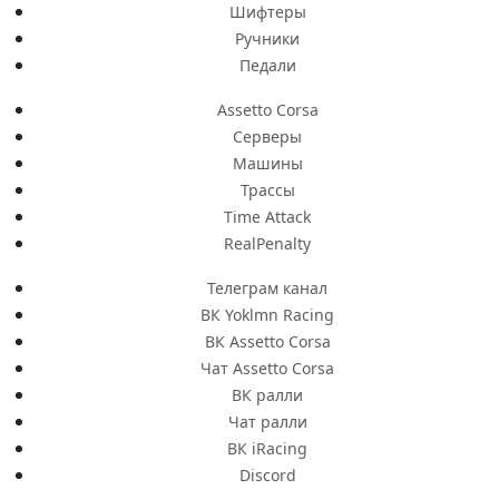
Шифтеры
Ручники
Педали
Assetto Corsa
Серверы
Машины
Трассы
Time Attack
RealPenalty
Телеграм канал
ВК Yoklmn Racing
ВК Assetto Corsa
Чат Assetto Corsa
ВК ралли
Чат ралли
ВК iRacing
Discord