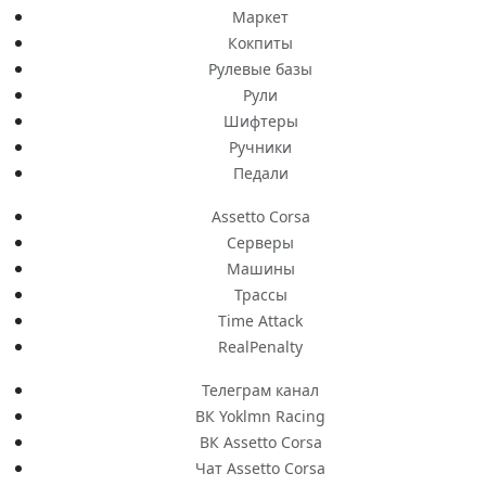
Маркет
Кокпиты
Рулевые базы
Рули
Шифтеры
Ручники
Педали
Assetto Corsa
Серверы
Машины
Трассы
Time Attack
RealPenalty
Телеграм канал
ВК Yoklmn Racing
ВК Assetto Corsa
Чат Assetto Corsa