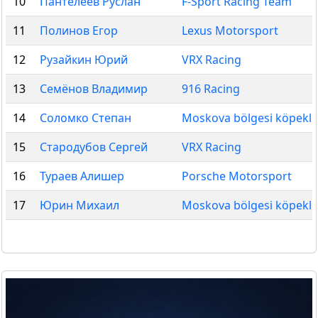
10
Пантелеев Руслан
F-Sport Racing Team
11
Полинов Егор
Lexus Motorsport
12
Рузайкин Юрий
VRX Racing
13
Семёнов Владимир
916 Racing
14
Соломко Степан
Moskova bölgesi köpekle
15
Стародубов Сергей
VRX Racing
16
Тураев Алишер
Porsche Motorsport
17
Юрин Михаил
Moskova bölgesi köpekle