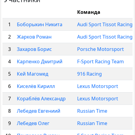
Команда
1
Боборыкин Никита
Audi Sport Tissot Racing
2
Жарков Роман
Audi Sport Tissot Racing
3
Захаров Борис
Porsche Motorsport
4
Карпенко Дмитрий
F-Sport Racing Team
5
Кей Магомед
916 Racing
6
Киселёв Кирилл
Lexus Motorsport
7
Кораблёв Александр
Lexus Motorsport
8
Лебедев Евгениий
Russian Time
9
Лебедев Олег
Russian Time