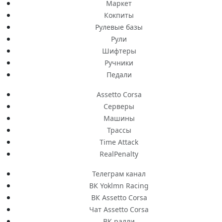
Маркет
Кокпиты
Рулевые базы
Рули
Шифтеры
Ручники
Педали
Assetto Corsa
Серверы
Машины
Трассы
Time Attack
RealPenalty
Телеграм канал
ВК Yoklmn Racing
ВК Assetto Corsa
Чат Assetto Corsa
ВК ралли