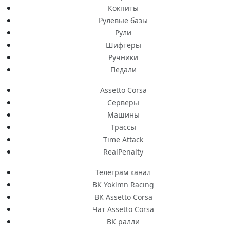
Кокпиты
Рулевые базы
Рули
Шифтеры
Ручники
Педали
Assetto Corsa
Серверы
Машины
Трассы
Time Attack
RealPenalty
Телеграм канал
ВК Yoklmn Racing
ВК Assetto Corsa
Чат Assetto Corsa
ВК ралли