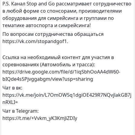
P.S. Канал Stop and Go рассматривает сотрудничество
в любой форме со спонсорами, производителями
оборудования для симрейсинга и группами по
тематике автоспорта и симрейсинга!
По вопросам сотрудничества обращаться
https://vk.com/stopandgof1.
Ссылка на необходимый контент для участия в
соревнованиях (Автомобиль и трасса):
https://drive.google.com/file/d/1iqSbhOoAA4dW60-
bIQde4s5Pjvggabgm/view?usp=sharing
Чат в вк:
https://vk.me/join/L7OmOW5q1dgiOE429R7NQvjlakGB7j
nRXLI=
Чат в Telegram:
https://t.me/+Vvkm_yK3KmJiZDIy