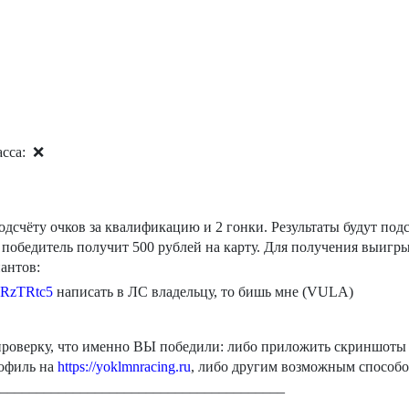
асса:
❌
одсчёту очков за квалификацию и 2 гонки. Результаты будут по
, победитель получит 500 рублей на карту. Для получения выигры
антов:
spRzTRtc5
написать в ЛС владельцу, то бишь мне (VULA)
проверку, что именно ВЫ победили: либо приложить скриншоты 
рофиль на
https://yoklmnracing.ru
, либо другим возможным способо
_______________________________________