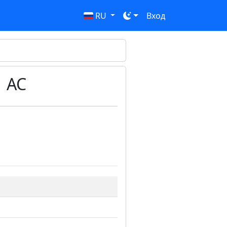
RU
Вход
| AC