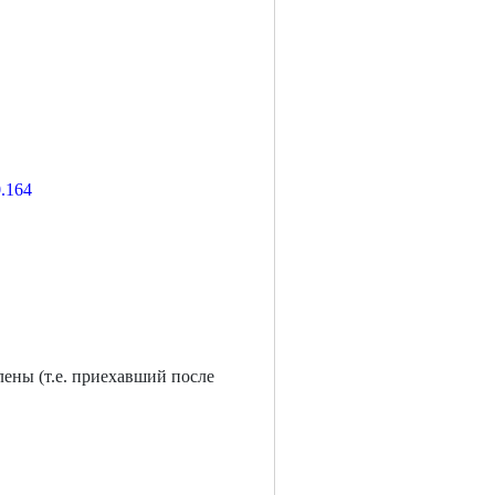
0.164
лены (т.е. приехавший после