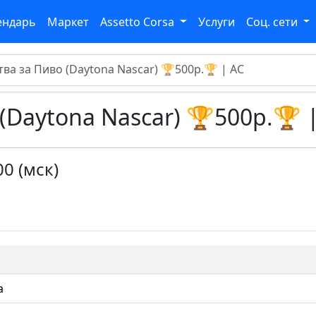
ендарь
Маркет
Assetto Corsa
Услуги
Соц. сети
тва за Пиво (Daytona Nascar) 🏆500р.🏆 | AC
(Daytona Nascar) 🏆500р.🏆 
00 (мск)
a