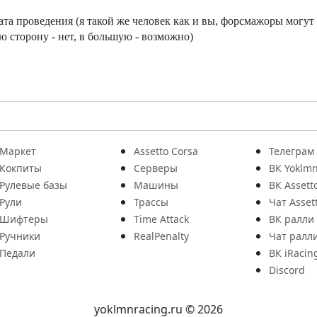
та проведения (я такой же человек как и вы, форсмажоры могут 
 сторону - нет, в большую - возможно)
Маркет
Assetto Corsa
Телеграм
Кокпиты
Серверы
ВК Yoklmn
Рулевые базы
Машины
ВК Assett
Рули
Трассы
Чат Asset
Шифтеры
Time Attack
ВК ралли
Ручники
RealPenalty
Чат ралл
Педали
ВК iRacin
Discord
yoklmnracing.ru © 2026