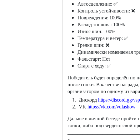
Автосцепление:
✅
Контроль устойчивости:
❌
Повреждения: 100%
Расход топлива: 100%
Износ шин: 100%
Температура и ветер:
✅
Грелки шин:
❌
Динамически изменяемая тр
Фальстарт: Нет
Старт с ходу:
✅
Победитель будет определён по п
после гонки. В качестве награды
организатором по одному из вари
Дискорд
https://discord.gg/v
VK
https://vk.com/vulashow
Дальше в личной беседе пройти 
гонки, либо подтвердить свой п
_____________________________