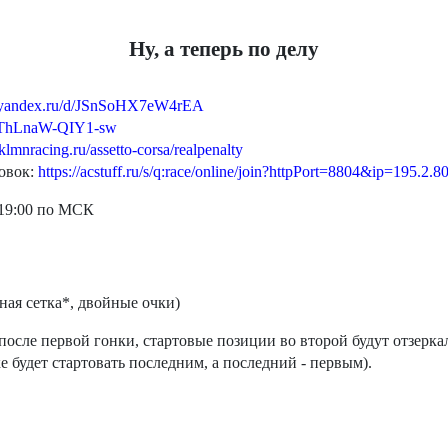
Ну, а теперь по делу
sk.yandex.ru/d/JSnSoHX7eW4rEA
/d/ThLnaW-QIY1-sw
oklmnracing.ru/assetto-corsa/realpenalty
ровок:
https://acstuff.ru/s/q:race/online/join?httpPort=8804&ip=195.2.8
 19:00 по МСК
вная сетка*, двойные очки)
 после первой гонки, стартовые позиции во второй будут отзерка
е будет стартовать последним, а последний - первым).