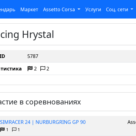
ендарь
Маркет
Assetto Corsa
Услуги
Соц. сети
cing Hrystal
ID
5787
атистика
2
2
астие в соревнованиях
SIMRACER 24 | NURBURGRING GP 90
Ass
1
1