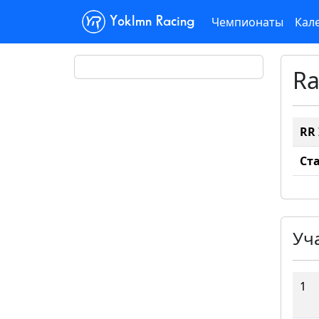
Чемпионаты
Кал
Yoklmn Racing
Ra
RR 
Ст
Уч
1