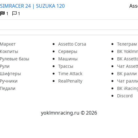
SIMRACER 24 | SUZUKA 120
Ass
1
1
Маркет
Assetto Corsa
Телеграм
Кокпиты
Серверы
ВК Yoklmn
Рулевые базы
Машины
ВК Assett
Рули
Трассы
Чат Asset
Шифтеры
Time Attack
ВК ралли
Ручники
RealPenalty
Чат ралл
Педали
ВК iRacin
Discord
yoklmnracing.ru © 2026