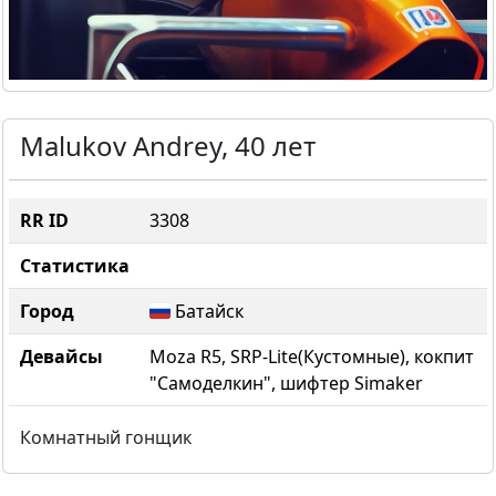
Malukov Andrey,
40 лет
RR ID
3308
Статистика
Город
Батайск
Девайсы
Moza R5, SRP-Lite(Кустомные), кокпит
"Самоделкин", шифтер Simaker
Комнатный гонщик