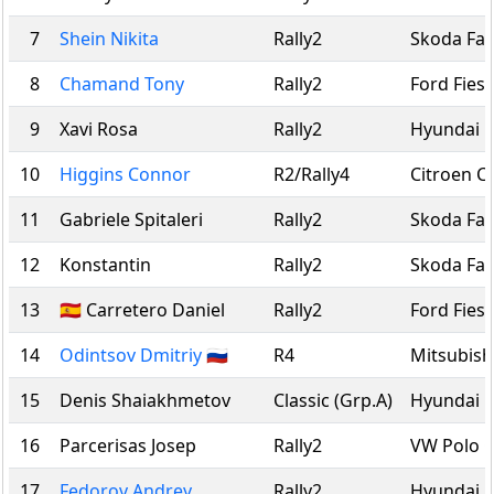
7
Shein Nikita
Rally2
Skoda Fab
8
Chamand Tony
Rally2
Ford Fiest
9
Xavi Rosa
Rally2
Hyundai i
10
Higgins Connor
R2/Rally4
Citroen C
11
Gabriele Spitaleri
Rally2
Skoda Fab
12
Konstantin
Rally2
Skoda Fab
13
🇪🇸 Carretero Daniel
Rally2
Ford Fiest
14
Odintsov Dmitriy 🇷🇺
R4
Mitsubish
15
Denis Shaiakhmetov
Classic (Grp.A)
Hyundai i
16
Parcerisas Josep
Rally2
VW Polo G
17
Fedorov Andrey
Rally2
Hyundai i