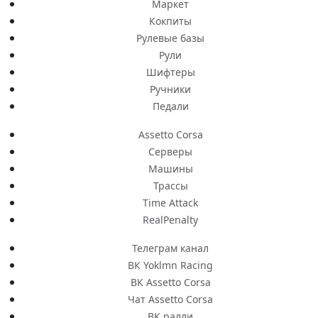
Маркет
Кокпиты
Рулевые базы
Рули
Шифтеры
Ручники
Педали
Assetto Corsa
Серверы
Машины
Трассы
Time Attack
RealPenalty
Телеграм канал
ВК Yoklmn Racing
ВК Assetto Corsa
Чат Assetto Corsa
ВК ралли