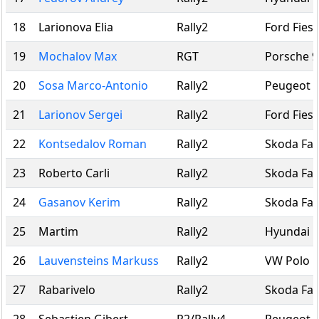
18
Larionova Elia
Rally2
Ford Fiest
19
Mochalov Max
RGT
Porsche 9
20
Sosa Marco-Antonio
Rally2
Peugeot 2
21
Larionov Sergei
Rally2
Ford Fiest
22
Kontsedalov Roman
Rally2
Skoda Fab
23
Roberto Carli
Rally2
Skoda Fab
24
Gasanov Kerim
Rally2
Skoda Fab
25
Martim
Rally2
Hyundai i
26
Lauvensteins Markuss
Rally2
VW Polo G
27
Rabarivelo
Rally2
Skoda Fab