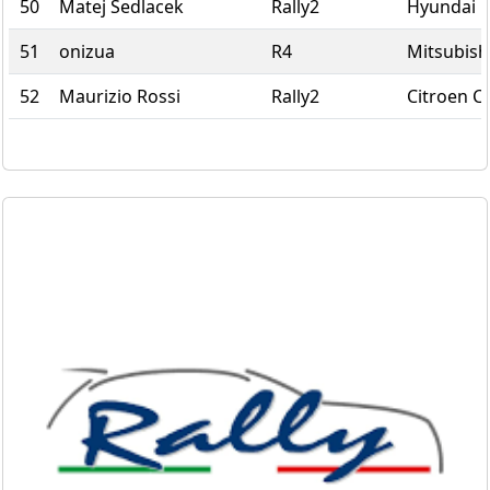
50
Matej Sedlacek
Rally2
Hyundai i
51
onizua
R4
Mitsubish
52
Maurizio Rossi
Rally2
Citroen C