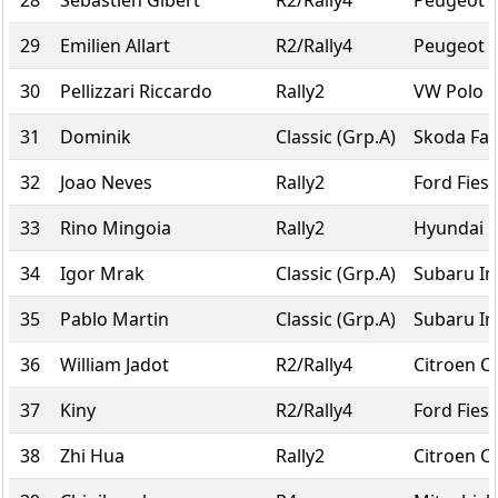
28
Sebastien Gibert
R2/Rally4
Peugeot 2
29
Emilien Allart
R2/Rally4
Peugeot 2
30
Pellizzari Riccardo
Rally2
VW Polo G
31
Dominik
Classic (Grp.A)
Skoda Fab
32
Joao Neves
Rally2
Ford Fiest
33
Rino Mingoia
Rally2
Hyundai i
34
Igor Mrak
Classic (Grp.A)
Subaru I
35
Pablo Martin
Classic (Grp.A)
Subaru I
36
William Jadot
R2/Rally4
Citroen C
37
Kiny
R2/Rally4
Ford Fiest
38
Zhi Hua
Rally2
Citroen C