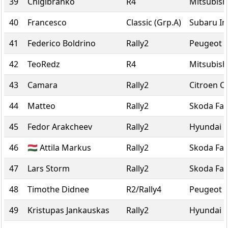
39
Chigibranko
R4
Mitsubish
40
Francesco
Classic (Grp.A)
Subaru I
41
Federico Boldrino
Rally2
Peugeot 2
42
TeoRedz
R4
Mitsubish
43
Camara
Rally2
Citroen C
44
Matteo
Rally2
Skoda Fab
45
Fedor Arakcheev
Rally2
Hyundai i
46
🇭🇺 Attila Markus
Rally2
Skoda Fab
47
Lars Storm
Rally2
Skoda Fab
48
Timothe Didnee
R2/Rally4
Peugeot 2
49
Kristupas Jankauskas
Rally2
Hyundai i