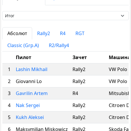
Абсолют
Rally2
R4
RGT
Classic (Grp.A)
R2/Rally4
Пилот
Зачет
Машина
1
Lashin Mikhail
Rally2
VW Polo G
2
Giovanni Lo
Rally2
VW Polo G
3
Gavrilin Artem
R4
Mitsubish
4
Nak Sergei
Rally2
Citroen D
5
Kukh Aleksei
Rally2
Citroen D
6
Maksymilian Miskowicz
Rally2
Skoda Fab