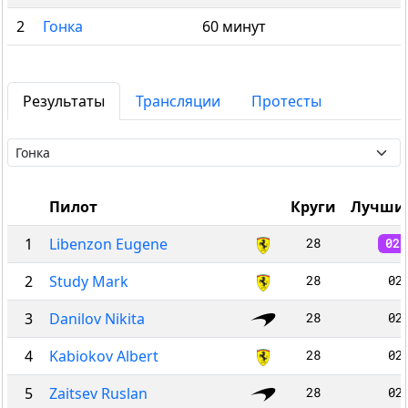
2
Гонка
60 минут
Результаты
Трансляции
Протесты
Пилот
Круги
Лучший
1
Libenzon Eugene
28
02:
2
Study Mark
28
02
3
Danilov Nikita
28
02
4
Kabiokov Albert
28
02
5
Zaitsev Ruslan
28
02