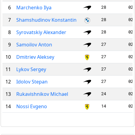
6
Marchenko Ilya
28
02
7
Shamshudinov Konstantin
28
02
8
Syrovatskiy Alexander
28
02
9
Samoilov Anton
27
02
10
Dmitriev Aleksey
27
02
11
Lykov Sergey
27
02
12
Idolov Stepan
27
02
13
Rukavishnikov Michael
24
02
14
Nossi Evgeno
14
02