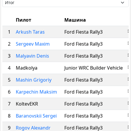
Пилот
Машина
3
1
Arkush Taras
Ford Fiesta Rally3
3
2
Sergeev Maxim
Ford Fiesta Rally3
3
3
Malyavin Denis
Ford Fiesta Rally3
3
4
Madkolya
Junior WRC Builder Vehicle
3
5
Mashin Grigoriy
Ford Fiesta Rally3
3
6
Karpechin Maksim
Ford Fiesta Rally3
3
7
KoltevEKR
Ford Fiesta Rally3
3
8
Baranovskii Sergei
Ford Fiesta Rally3
3
9
Rogov Alexandr
Ford Fiesta Rally3