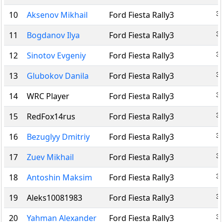
3
10
Aksenov Mikhail
Ford Fiesta Rally3
3
11
Bogdanov Ilya
Ford Fiesta Rally3
3
12
Sinotov Evgeniy
Ford Fiesta Rally3
3
13
Glubokov Danila
Ford Fiesta Rally3
3
14
WRC Player
Ford Fiesta Rally3
3
15
RedFox14rus
Ford Fiesta Rally3
3
16
Bezuglyy Dmitriy
Ford Fiesta Rally3
3
17
Zuev Mikhail
Ford Fiesta Rally3
3
18
Antoshin Maksim
Ford Fiesta Rally3
3
19
Aleks10081983
Ford Fiesta Rally3
3
20
Yahman Alexander
Ford Fiesta Rally3