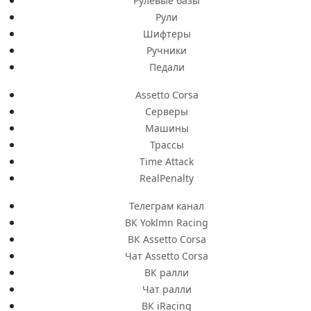
Рулевые базы
Рули
Шифтеры
Ручники
Педали
Assetto Corsa
Серверы
Машины
Трассы
Time Attack
RealPenalty
Телеграм канал
ВК Yoklmn Racing
ВК Assetto Corsa
Чат Assetto Corsa
ВК ралли
Чат ралли
ВК iRacing