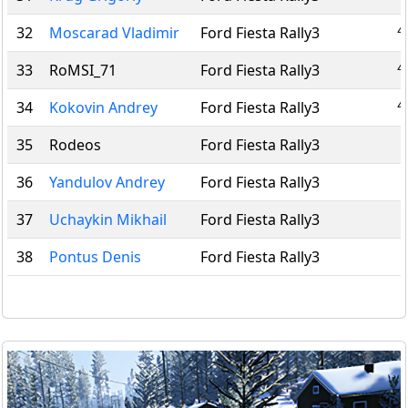
4
32
Moscarad Vladimir
Ford Fiesta Rally3
4
33
RoMSI_71
Ford Fiesta Rally3
4
34
Kokovin Andrey
Ford Fiesta Rally3
35
Rodeos
Ford Fiesta Rally3
36
Yandulov Andrey
Ford Fiesta Rally3
37
Uchaykin Mikhail
Ford Fiesta Rally3
38
Pontus Denis
Ford Fiesta Rally3