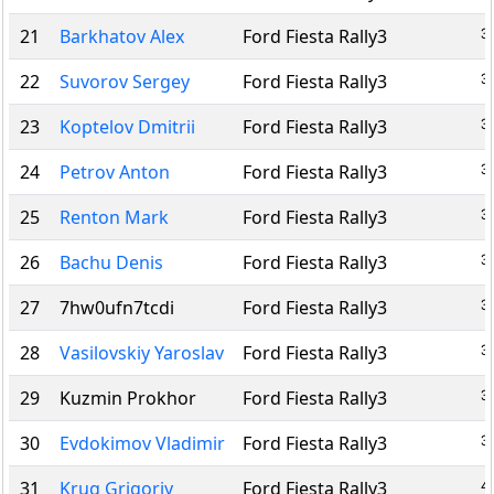
3
21
Barkhatov Alex
Ford Fiesta Rally3
3
22
Suvorov Sergey
Ford Fiesta Rally3
3
23
Koptelov Dmitrii
Ford Fiesta Rally3
3
24
Petrov Anton
Ford Fiesta Rally3
3
25
Renton Mark
Ford Fiesta Rally3
3
26
Bachu Denis
Ford Fiesta Rally3
3
27
7hw0ufn7tcdi
Ford Fiesta Rally3
3
28
Vasilovskiy Yaroslav
Ford Fiesta Rally3
3
29
Kuzmin Prokhor
Ford Fiesta Rally3
3
30
Evdokimov Vladimir
Ford Fiesta Rally3
4
31
Krug Grigoriy
Ford Fiesta Rally3