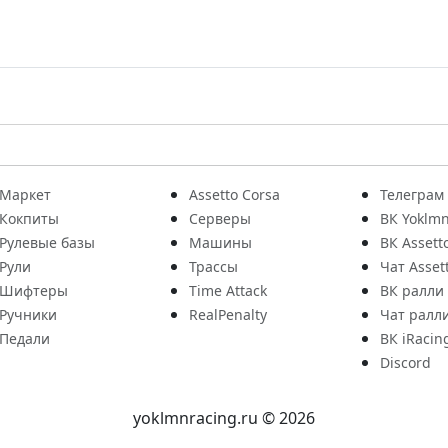
Маркет
Assetto Corsa
Телеграм
Кокпиты
Серверы
ВК Yoklmn
Рулевые базы
Машины
ВК Assett
Рули
Трассы
Чат Asset
Шифтеры
Time Attack
ВК ралли
Ручники
RealPenalty
Чат ралл
Педали
ВК iRacin
Discord
yoklmnracing.ru © 2026