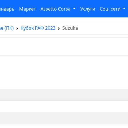
ендарь
Маркет
Assetto Corsa
Услуги
Соц. сети
e (ПК)
Кубок РАФ 2023
Suzuka